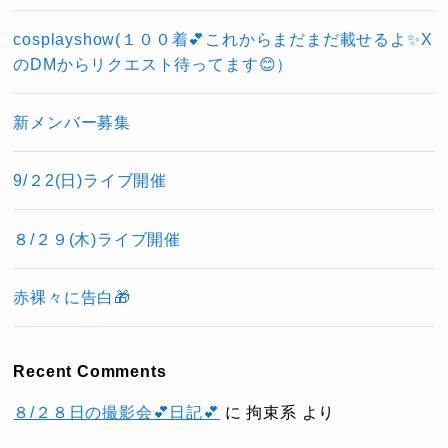
cosplayshow(１００着💕これからまだまだ載せるよ✨X
のDMからリクエスト待ってます😊）
新メンバー募集
9/２2(日)ライブ開催
８/２９(木)ライブ開催
赤裸々に告白🎁
Recent Comments
８/２８日の撮影会💕日記💕
に
拘束系
より