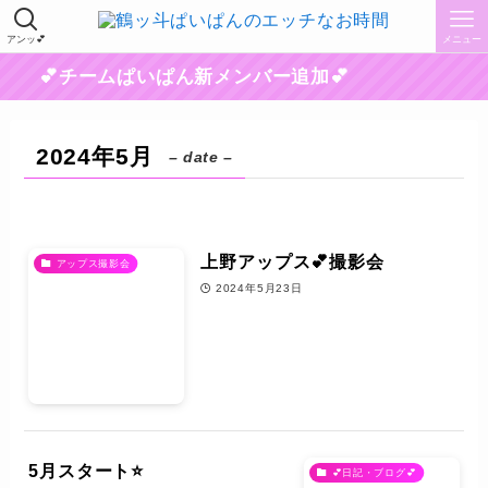
アンッ💕
メニュー
💕チームぱいぱん新メンバー追加💕
2024年5月
– date –
上野アップス💕撮影会
アップス撮影会
2024年5月23日
5月スタート⭐️
💕日記・ブログ💕