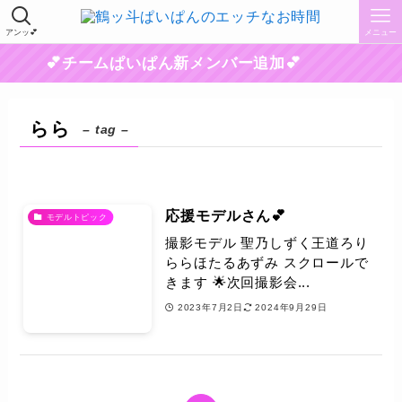
アンッ💕
メニュー
💕チームぱいぱん新メンバー追加💕
らら
– tag –
応援モデルさん💕
モデルトピック
撮影モデル 聖乃しずく王道ろり
ららほたるあずみ スクロールで
きます 🌟次回撮影会...
2023年7月2日
2024年9月29日