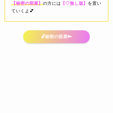
【秘密の部屋】
の方には
【♡無し版】
を置い
ていくよ💕
🔓秘密の部屋🔑