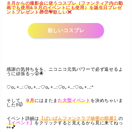
８月からの撮影会に使うコスプレ（ファンティア内の動
画でも使用&９月のイベントにも使用）を誕生日プレゼ
ントプレゼント🎁🥺💝欲しい💓
欲しいコスプレ
感謝の気持ちをを、ニコニコ元気パワーで必ず返せるよ
うに頑張るっ😤🌟
♡o｡+..:
♡o｡+..:
♡o｡+..:
♡o｡+..:
♡o｡+..:*
そして、
９月
にはまたま
た大型イベント
を決めちゃいま
した‼️🤭
イベント詳細は
【ぱいぱんファンクラブ秘密の部屋】
の
【イベント】
をクリックすると見えるから見に来てねっ
👀💕