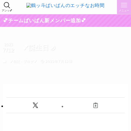
アンッ💕
メニュー
チームぱいぱん新メンバー追加💕
2023
💕誕生日🌙
7/12
2023年7月12日
💕日記・ブログ💕