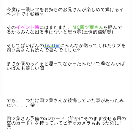
今度は一眼レフをお持ちのお兄さんが楽しめて輝けるイ
ベントです😍📸✨️
その
イベント時
にはまたまた、
MC四ツ葉さん
を呼んで
るからみんな困る事はないと思う🤭(圧倒的信頼🤣)
そしてぱいぱんの
Twitter
にみんなが送ってくれたリプを
四ツ葉さんも読んで喜んでました⭐️
まさか褒められると思ってなかったみたいで😂なんかぱ
いぱんも嬉しい🥰
でも、一つだけ四ツ葉さんが後悔していた事があったみ
たい、、、😭
四ツ葉さん予備のSDカード（誰かにそのまま渡せる用の
空のカード）を持っていてビデオカメラもあったのに‼️
🥹