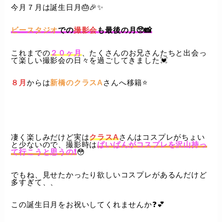
今月７月は誕生日月🎂🎉✨️
ビースタジオ
での
撮影会
も最後の月🥺📸
これまでの
２０ヶ月
、たくさんのお兄さんたちと出会っ
て楽しい撮影会の日々を過ごしてきました💓
８月
からは
新橋のクラスA
さんへ移籍⭐️
凄く楽しみだけど実は
クラスA
さんはコスプレがちょい
と少ないので、撮影時は
ぱいぱんがコスプレを沢山持っ
て行こうと思うの❗️
😳
でもね、見せたかったり欲しいコスプレがあるんだけど
多すぎて、、
この誕生日月をお祝いしてくれませんか❓💕