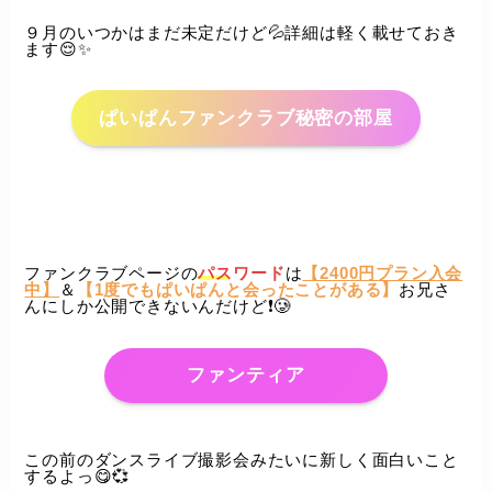
９月のいつかはまだ未定だけど💦詳細は軽く載せておき
ます😌✨️
ぱいぱんファンクラブ秘密の部屋
ファンクラブページの
パスワード
は
【2400円プラン入会
中】
＆
【1度でもぱいぱんと会ったことがある】
お兄さ
んにしか公開できないんだけど❗️🥲
ファンティア
この前のダンスライブ撮影会みたいに新しく面白いこと
するよっ😋💞