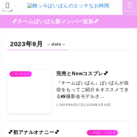
アンッ💕
メニュー
💕チームぱいぱん新メンバー追加💕
2023年9月
– date –
完売とNewコスプレ💕
ギャラリー
『チームぱいぱん』ぱいぱんが自
信をもってご紹介＆オススメでき
る📸撮影会モデルさ...
2023年9月17日
2024年2月10日
💕初アナルオナニー💕
💕日記・ブログ💕