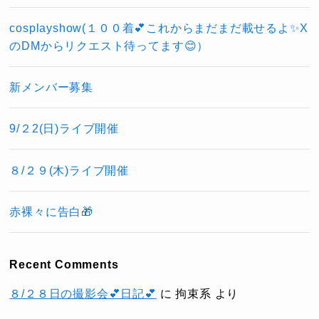
cosplayshow(１００着💕これからまだまだ載せるよ✨X
のDMからリクエスト待ってます😊）
新メンバー募集
9/２2(日)ライブ開催
８/２９(木)ライブ開催
赤裸々に告白🎁
Recent Comments
８/２８日の撮影会💕日記💕
に
拘束系
より