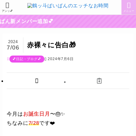
アンッ💕
メニュー
ん新メンバー追加💕
2024
赤裸々に告白🎁
7/06
2024年7月6日
💕日記・ブログ💕
今月は
お誕生日月
〜🎂✨️
ちなみに
7/28
です❤️