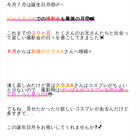
今月７月は誕生日月🎂🎉✨️
ビースタジオ
での
撮影会
も最後の月🥺📸
これまでの
２０ヶ月
、たくさんのお兄さんたちと出会っ
て楽しい撮影会の日々を過ごしてきました💓
８月
からは
新橋のクラスA
さんへ移籍⭐️
凄く楽しみだけど実は
クラスA
さんはコスプレがちょい
と少ないので、撮影時は
ぱいぱんがコスプレを沢山持っ
て行こうと思うの❗️
😳
でもね、見せたかったり欲しいコスプレがあるんだけど
多すぎて、、
この誕生日月をお祝いしてくれませんか❓💕