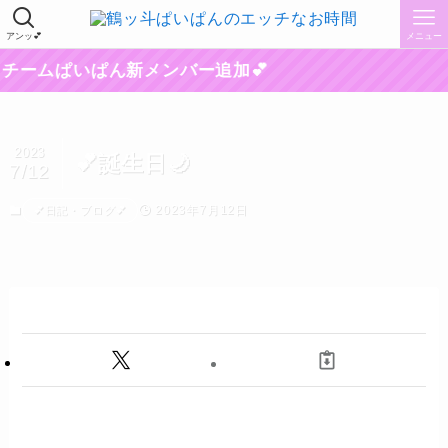
アンッ💕
メニュー
ームぱいぱん新メンバー追加💕
2023
💕誕生日🌙
7/12
2023年7月12日
💕日記・ブログ💕