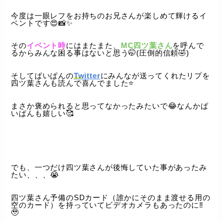
今度は一眼レフをお持ちのお兄さんが楽しめて輝けるイ
ベントです😍📸✨️
その
イベント時
にはまたまた、
MC四ツ葉さん
を呼んで
るからみんな困る事はないと思う🤭(圧倒的信頼🤣)
そしてぱいぱんの
Twitter
にみんなが送ってくれたリプを
四ツ葉さんも読んで喜んでました⭐️
まさか褒められると思ってなかったみたいで😂なんかぱ
いぱんも嬉しい🥰
でも、一つだけ四ツ葉さんが後悔していた事があったみ
たい、、、😭
四ツ葉さん予備のSDカード（誰かにそのまま渡せる用の
空のカード）を持っていてビデオカメラもあったのに‼️
🥹