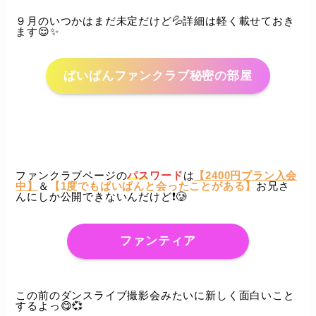
９月のいつかはまだ未定だけど💦詳細は軽く載せておき
ます😌✨️
ぱいぱんファンクラブ秘密の部屋
ファンクラブページの
パスワード
は
【2400円プラン入会
中】
＆
【1度でもぱいぱんと会ったことがある】
お兄さ
んにしか公開できないんだけど❗️🥲
ファンティア
この前のダンスライブ撮影会みたいに新しく面白いこと
するよっ😋💞