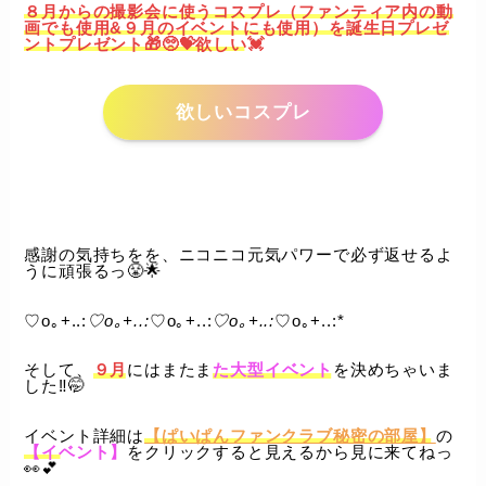
８月からの撮影会に使うコスプレ（ファンティア内の動
画でも使用&９月のイベントにも使用）を誕生日プレゼ
ントプレゼント🎁🥺💝欲しい💓
欲しいコスプレ
感謝の気持ちをを、ニコニコ元気パワーで必ず返せるよ
うに頑張るっ😤🌟
♡o｡+..:
♡o｡+..:
♡o｡+..:
♡o｡+..:
♡o｡+..:*
そして、
９月
にはまたま
た大型イベント
を決めちゃいま
した‼️🤭
イベント詳細は
【ぱいぱんファンクラブ秘密の部屋】
の
【イベント】
をクリックすると見えるから見に来てねっ
👀💕