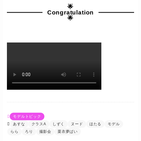
🌟
Congratulation
🌟
モデルトピック
あすな
クラスA
しずく
ヌード
ほたる
モデル
らら
ろり
撮影会
栗衣夢ぱい