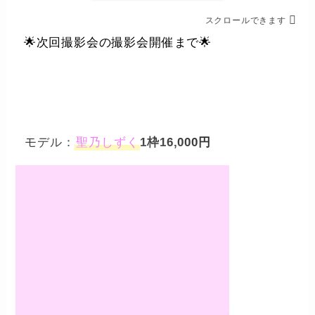
スクロールできます
🌟
次回撮影会の撮影会開催まで
🌟
日
時
分
秒
–
–
–
–
モデル：
聖乃しずく
1枠16,000円