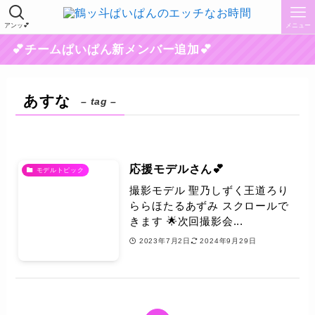
アンッ💕
メニュー
💕チームぱいぱん新メンバー追加💕
あすな
– tag –
応援モデルさん💕
モデルトピック
撮影モデル 聖乃しずく王道ろり
ららほたるあずみ スクロールで
きます 🌟次回撮影会...
2023年7月2日
2024年9月29日