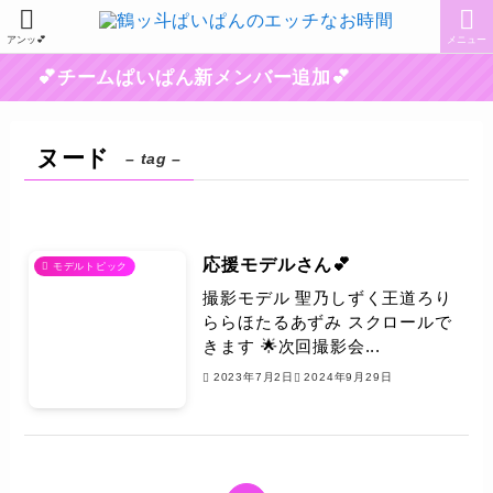
アンッ💕
メニュー
💕チームぱいぱん新メンバー追加💕
ヌード
– tag –
応援モデルさん💕
モデルトピック
撮影モデル 聖乃しずく王道ろり
ららほたるあずみ スクロールで
きます 🌟次回撮影会...
2023年7月2日
2024年9月29日